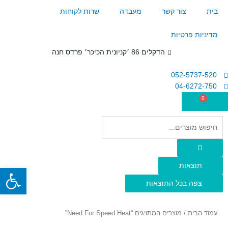
ילוג
בית
צור קשר
מעבדה
שרות לקוחות
תוכן
מדיניות פרטיות
הדקלים 86 ׳קניונית הכיכר׳ פרדס חנה
052-5737-520
04-6272-750
0
עגלת
קניות
Search
...
תוצאות
פתח
צפה בכל התוצאות
עמוד הבית
/ מוצרים המתויגים “Need For Speed Heat”