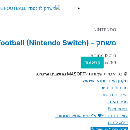
NINTENDO
משחק – Mario Strikers: Battle League Football (Nintendo Switch)
דורג
0
מתוך 5
259
₪
קרא עוד
© כל הזכויות שמורות לMASOFT מחשבים וגיימינג
תקנון האתר ותנאי שימוש
מדיניות פרטיות
הצהרת נגישות
מפת האתר
Facebook
עוצב ונבנה ב-♥︎ ע"י זמיר גומא, הסטודיו
דילוג לתוכן
פתח סרגל נגישות