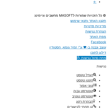
←
© כל הזכויות שמורות לMASOFT מחשבים וגיימינג
תקנון האתר ותנאי שימוש
מדיניות פרטיות
הצהרת נגישות
מפת האתר
Facebook
עוצב ונבנה ב-♥︎ ע"י זמיר גומא, הסטודיו
דילוג לתוכן
פתח סרגל נגישות
נגישות
הגדל טקסט
הקטן טקסט
גווני אפור
קונטרסט גבוה
קונטרסט נגטיב
הבהרת רקע
קו תחתי לקישורים