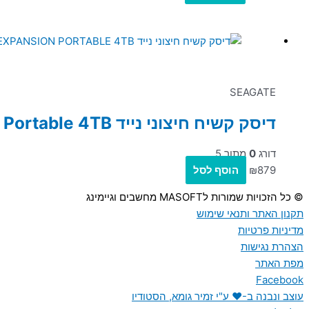
SEAGATE
דיסק קשיח חיצוני נייד Seagate Expansion Portable 4TB בצבע שחור
דורג
0
מתוך 5
879
₪
הוסף לסל
© כל הזכויות שמורות לMASOFT מחשבים וגיימינג
תקנון האתר ותנאי שימוש
מדיניות פרטיות
הצהרת נגישות
מפת האתר
Facebook
עוצב ונבנה ב-♥︎ ע"י זמיר גומא, הסטודיו