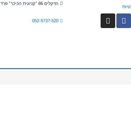
הדקלים 86 ׳קניונית הכיכר׳ פרדס חנה
טיות
I
F
052-5737-520
n
a
s
c
t
e
a
b
g
o
r
o
a
k
m