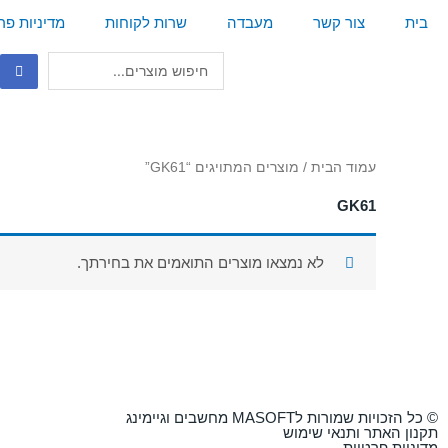
ילוג
בית
צור קשר
מעבדה
שרות לקוחות
מדיניות פר
תוכן
Search
...
עמוד הבית
/ מוצרים המתויגים “GK61”
GK61
לא נמצאו מוצרים התואמים את בחירתך.
© כל הזכויות שמורות לMASOFT מחשבים וגיימינג
תקנון האתר ותנאי שימוש
מדיניות פרטיות