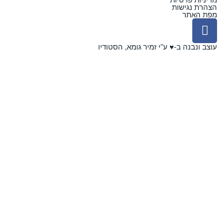
הצהרת נגישות
מפת האתר
F
a
c
עוצב ונבנה ב-♥︎ ע"י זמיר גומא, הסטודיו
e
b
o
o
k