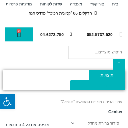
ילוג
בית
צור קשר
מעבדה
שרות לקוחות
מדיניות פרטיות
תוכן
הדקלים 86 ׳קניונית הכיכר׳ פרדס חנה
0
עגלת
04-6272-750
052-5737-520
קניות
Search
...
תוצאות
צפה בכל התוצאות
פתח
עמוד הבית
/ מוצרים המתויגים “Genius”
Genius
מציגים את כל ⁦4⁩ התוצאות