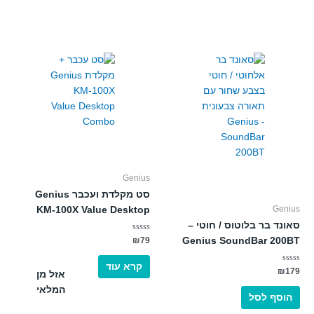
Genius
סט מקלדת ועכבר Genius
Genius
KM-100X Value Desktop
סאונד בר בלוטוס / חוטי –
דורג
Genius SoundBar 200BT
₪
79
0
מתוך
5
קרא עוד
דורג
₪
179
אזל מן
0
מתוך
המלאי
5
הוסף לסל