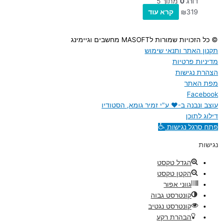
דורג
0
מתוך 5
319
₪
קרא עוד
© כל הזכויות שמורות לMASOFT מחשבים וגיימינג
תקנון האתר ותנאי שימוש
מדיניות פרטיות
הצהרת נגישות
מפת האתר
Facebook
עוצב ונבנה ב-♥︎ ע"י זמיר גומא, הסטודיו
דילוג לתוכן
פתח סרגל נגישות
נגישות
הגדל טקסט
הקטן טקסט
גווני אפור
קונטרסט גבוה
קונטרסט נגטיב
הבהרת רקע