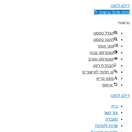
דילוג לתוכן
פתח סרגל נגישות
נגישות
הגדל טקסט
הקטן טקסט
גווני אפור
קונטרסט גבוה
קונטרסט נגטיב
הבהרת רקע
קו תחתי לקישורים
פונט קריא
איפוס
דילוג לתוכן
בית
צור קשר
מעבדה
שרות לקוחות
מדיניות פרטיות