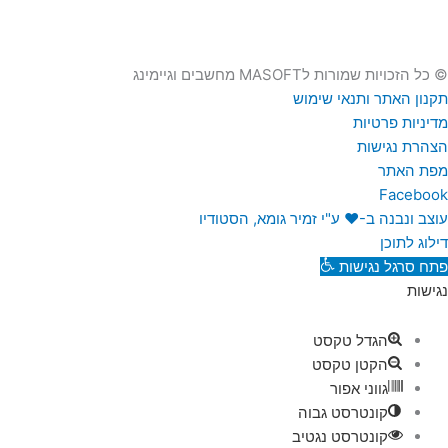
© כל הזכויות שמורות לMASOFT מחשבים וגיימינג
תקנון האתר ותנאי שימוש
מדיניות פרטיות
הצהרת נגישות
מפת האתר
Facebook
עוצב ונבנה ב-♥︎ ע"י זמיר גומא, הסטודיו
דילוג לתוכן
פתח סרגל נגישות
נגישות
הגדל טקסט
הקטן טקסט
גווני אפור
קונטרסט גבוה
קונטרסט נגטיב