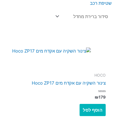
שטיפת רכב
HOCO
צינור השקיה עם אקדח מים Hoco ZP17
דורג
₪
179
0
מתוך
5
הוסף לסל