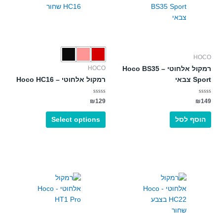
סוגים.
ניתן
לבחור
את
האפשרויות
HOCO
בעמוד
HOCO
המוצר
רמקול אלחוטי – Hoco BS35
Sport צבאי
רמקול אלחוטי – Hoco HC16
דורג
דורג
₪
149
₪
129
0
0
מתוך
מתוך
5
5
הוסף לסל
Select options
למוצר
זה
יש
מספר
סוגים.
ניתן
לבחור