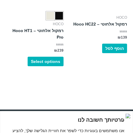
את
האפשרויות
HOCO
בעמוד
HOCO
המוצר
רמקול אלחוטי – Hoco HC22
רמקול אלחוטי – Hoco HT1
דורג
Pro
₪
139
0
מתוך
5
הוסף לסל
דורג
₪
239
0
מתוך
5
Select options
© כל הזכויות שמורות לMASOFT מחשבים וגיימינג
פרטיותך חשובה לנו
תקנון האתר ותנאי שימוש
אנו משתמשים בעוגיות כדי לשפר את חוויית הגלישה שלך, להציע