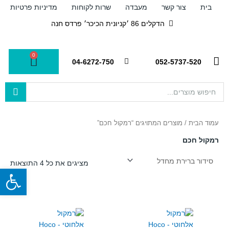
ילוג
בית
צור קשר
מעבדה
שרות לקוחות
מדיניות פרטיות
תוכן
הדקלים 86 ׳קניונית הכיכר׳ פרדס חנה
0
עגלת
04-6272-750
052-5737-520
קניות
Search
...
עמוד הבית
/ מוצרים המתויגים “רמקול חכם”
רמקול חכם
מציגים את כל ⁦4⁩ התוצאות
פתח
למוצר
זה
יש
מספר