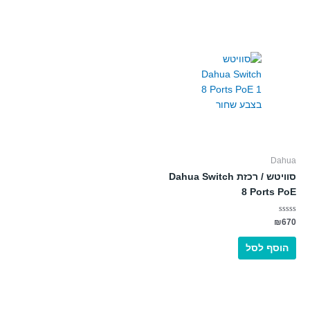
Dahua
סוויטש / רכזת Dahua Switch
8 Ports PoE
דורג
₪
670
0
מתוך
5
הוסף לסל