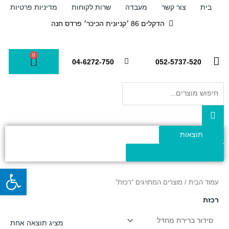
ילוג
בית
צור קשר
מעבדה
שרות לקוחות
מדיניות פרטיות
תוכן
הדקלים 86 ׳קניונית הכיכר׳ פרדס חנה
0
עגלת
04-6272-750
052-5737-520
קניות
Search
...
תוצאות
צפה בכל התוצאות
פתח
עמוד הבית
/ מוצרים המתויגים “רכזת”
רכזת
מציג תוצאה אחת