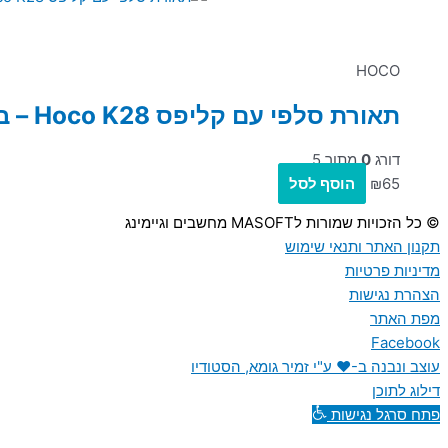
HOCO
תאורת סלפי עם קליפס Hoco K28 – בצבע שחור
דורג
0
מתוך 5
65
₪
הוסף לסל
© כל הזכויות שמורות לMASOFT מחשבים וגיימינג
תקנון האתר ותנאי שימוש
מדיניות פרטיות
הצהרת נגישות
מפת האתר
Facebook
עוצב ונבנה ב-♥︎ ע"י זמיר גומא, הסטודיו
דילוג לתוכן
פתח סרגל נגישות