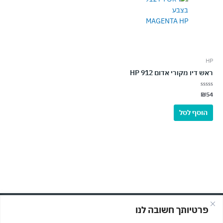
HP
ראש דיו מקורי אדום HP 912
דורג
₪
54
0
מתוך
5
הוסף לסל
פרטיותך חשובה לנו
© כל הזכויות שמורות לMASOFT מחשבים וגיימינג