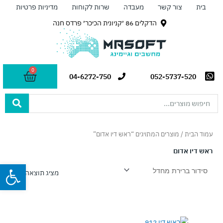
ילוג
בית
צור קשר
מעבדה
שרות לקוחות
מדיניות פרטיות
תוכן
הדקלים 86 ׳קניונית הכיכר׳ פרדס חנה
0
עגלת
04-6272-750
052-5737-520
קניות
Search
...
עמוד הבית
/ מוצרים המתויגים “ראש דיו אדום”
ראש דיו אדום
פתח
מציג תוצאה אחת