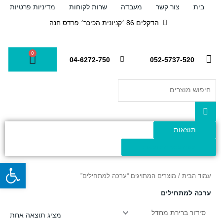
ילוג
בית
צור קשר
מעבדה
שרות לקוחות
מדיניות פרטיות
תוכן
הדקלים 86 ׳קניונית הכיכר׳ פרדס חנה
0
עגלת
04-6272-750
052-5737-520
קניות
Search
...
תוצאות
צפה בכל התוצאות
פתח
עמוד הבית
/ מוצרים המתויגים “ערכה למתחילים”
ערכה למתחילים
מציג תוצאה אחת