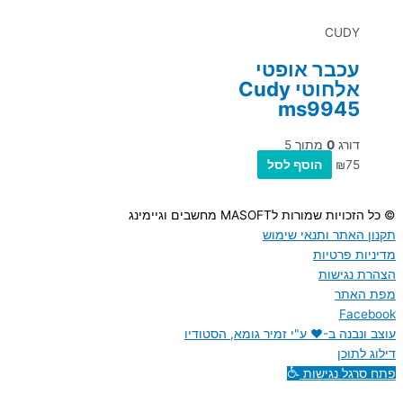
CUDY
עכבר אופטי
אלחוטי Cudy
ms9945
דורג
0
מתוך 5
75
₪
הוסף לסל
© כל הזכויות שמורות לMASOFT מחשבים וגיימינג
תקנון האתר ותנאי שימוש
מדיניות פרטיות
הצהרת נגישות
מפת האתר
Facebook
עוצב ונבנה ב-♥︎ ע"י זמיר גומא, הסטודיו
דילוג לתוכן
פתח סרגל נגישות