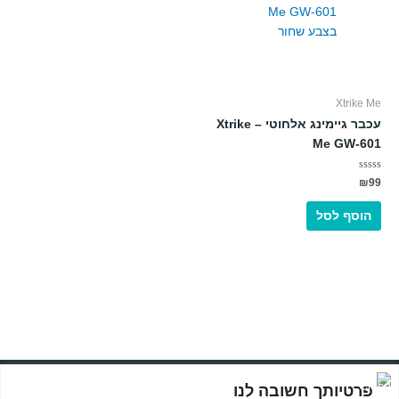
Xtrike Me
עכבר גיימינג אלחוטי – Xtrike
Me GW-601
דורג
₪
99
0
מתוך
5
הוסף לסל
© כל הזכויות שמורות לMASOFT מחשבים וגיימינג
פרטיותך חשובה לנו