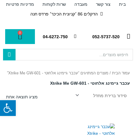
ילוג
בית
צור קשר
מעבדה
שרות לקוחות
מדיניות פרטיות
תוכן
הדקלים 86 ׳קניונית הכיכר׳ פרדס חנה
0
עגלת
04-6272-750
052-5737-520
קניות
Search
...
עמוד הבית
/ מוצרים המתויגים “עכבר גיימינג אלחוטי - Xtrike Me GW-601”
עכבר גיימינג אלחוטי - Xtrike Me GW-601
מציג תוצאה אחת
פתח