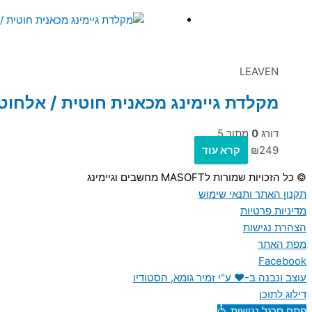
LEAVEN
מקלדת גיימינג מכאנית חוטית / אלחוטית LEAVEN K28 – 
דורג
0
מתוך 5
249
₪
קרא עוד
© כל הזכויות שמורות לMASOFT מחשבים וגיימינג
תקנון האתר ותנאי שימוש
מדיניות פרטיות
הצהרת נגישות
מפת האתר
Facebook
עוצב ונבנה ב-♥︎ ע"י זמיר גומא, הסטודיו
דילוג לתוכן
פתח סרגל נגישות