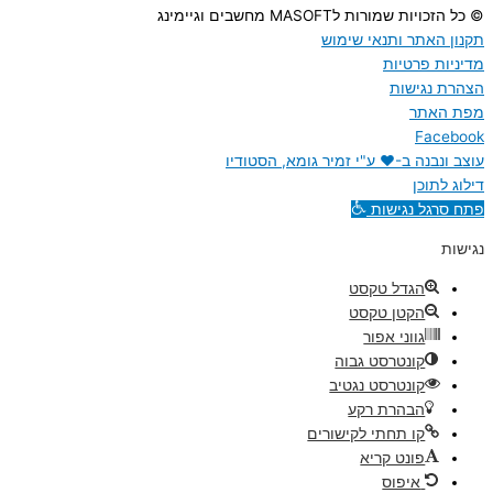
© כל הזכויות שמורות לMASOFT מחשבים וגיימינג
תקנון האתר ותנאי שימוש
מדיניות פרטיות
הצהרת נגישות
מפת האתר
Facebook
עוצב ונבנה ב-♥︎ ע"י זמיר גומא, הסטודיו
דילוג לתוכן
פתח סרגל נגישות
נגישות
הגדל טקסט
הקטן טקסט
גווני אפור
קונטרסט גבוה
קונטרסט נגטיב
הבהרת רקע
קו תחתי לקישורים
פונט קריא
איפוס