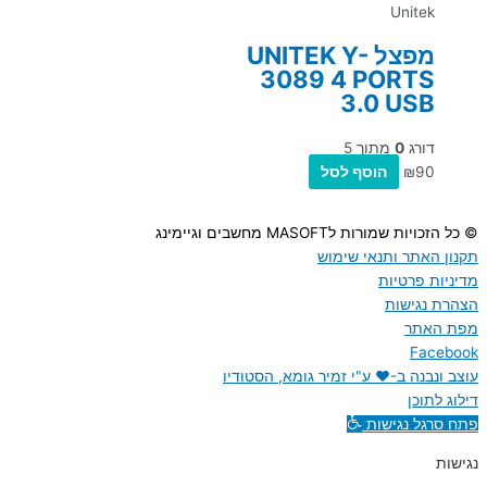
Unitek
מפצל UNITEK Y-
3089 4 PORTS
3.0 USB
דורג
0
מתוך 5
90
₪
הוסף לסל
© כל הזכויות שמורות לMASOFT מחשבים וגיימינג
תקנון האתר ותנאי שימוש
מדיניות פרטיות
הצהרת נגישות
מפת האתר
Facebook
עוצב ונבנה ב-♥︎ ע"י זמיר גומא, הסטודיו
דילוג לתוכן
פתח סרגל נגישות
נגישות