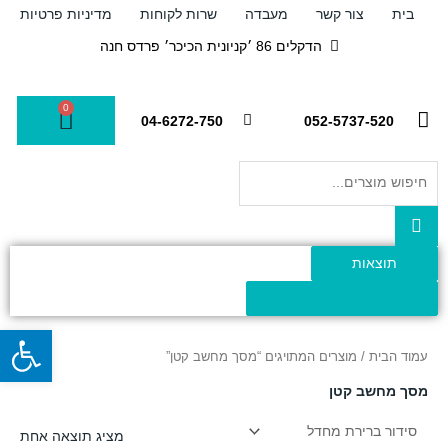
ילוג
בית
צור קשר
מעבדה
שרות לקוחות
מדיניות פרטיות
תוכן
הדקלים 86 ׳קניונית הכיכר׳ פרדס חנה
0
עגלת
04-6272-750
052-5737-520
קניות
Search
...
תוצאות
צפה בכל התוצאות
פתח
עמוד הבית
/ מוצרים המתויגים “מסך מחשב קטן”
מסך מחשב קטן
מציג תוצאה אחת