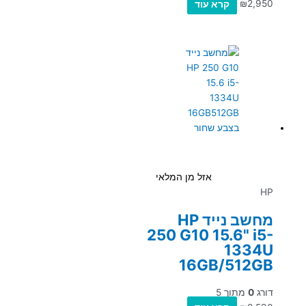
2,950
₪
קרא עוד
אזל מן המלאי
HP
מחשב נייד HP
250 G10 15.6" i5-
1334U
16GB/512GB
דורג
0
מתוך 5