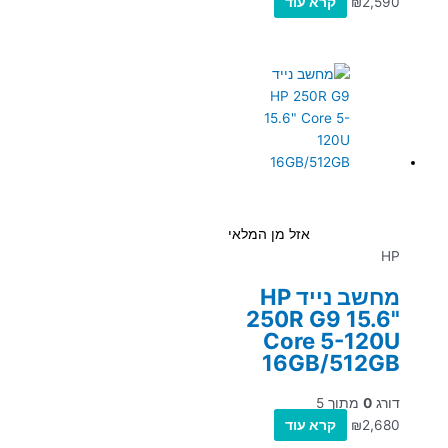
2,590
₪
קרא עוד
אזל מן המלאי
HP
מחשב נייד HP
250R G9 15.6"
Core 5-120U
16GB/512GB
דורג
0
מתוך 5
2,680
₪
קרא עוד