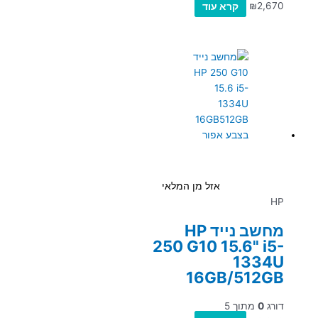
2,670
₪
קרא עוד
אזל מן המלאי
HP
מחשב נייד HP
250 G10 15.6" i5-
1334U
16GB/512GB
דורג
0
מתוך 5