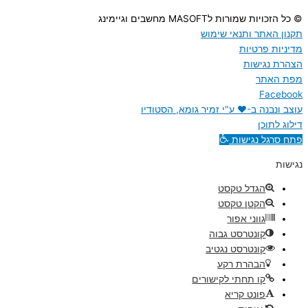
© כל הזכויות שמורות לMASOFT מחשבים וגיימינג
תקנון האתר ותנאי שימוש
מדיניות פרטיות
הצהרת נגישות
מפת האתר
Facebook
עוצב ונבנה ב-♥︎ ע"י זמיר גומא, הסטודיו
דילוג לתוכן
פתח סרגל נגישות
נגישות
הגדל טקסט
הקטן טקסט
גווני אפור
קונטרסט גבוה
קונטרסט נגטיב
הבהרת רקע
קו תחתי לקישורים
פונט קריא