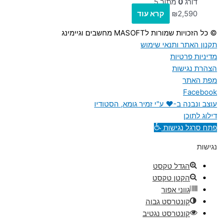
דורג
0
מתוך 5
2,590
₪
קרא עוד
© כל הזכויות שמורות לMASOFT מחשבים וגיימינג
תקנון האתר ותנאי שימוש
מדיניות פרטיות
הצהרת נגישות
מפת האתר
Facebook
עוצב ונבנה ב-♥︎ ע"י זמיר גומא, הסטודיו
דילוג לתוכן
פתח סרגל נגישות
נגישות
הגדל טקסט
הקטן טקסט
גווני אפור
קונטרסט גבוה
קונטרסט נגטיב