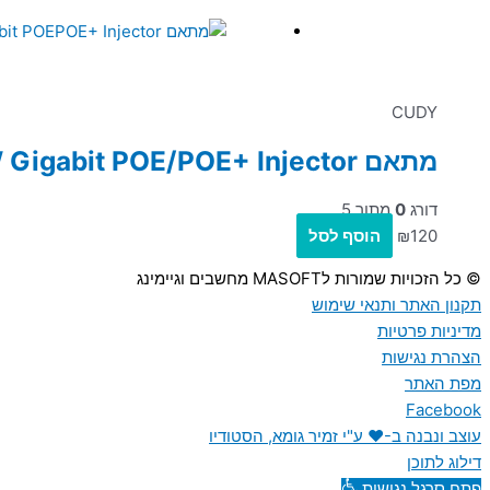
CUDY
מתאם Cudy POE200 30W Gigabit POE/POE+ Injector
דורג
0
מתוך 5
120
₪
הוסף לסל
© כל הזכויות שמורות לMASOFT מחשבים וגיימינג
תקנון האתר ותנאי שימוש
מדיניות פרטיות
הצהרת נגישות
מפת האתר
Facebook
עוצב ונבנה ב-♥︎ ע"י זמיר גומא, הסטודיו
דילוג לתוכן
פתח סרגל נגישות