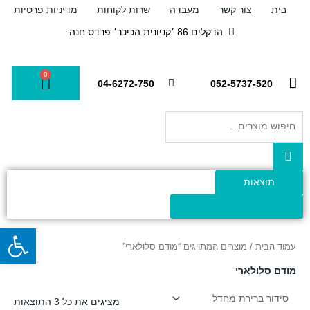
ילוג
בית
צור קשר
מעבדה
שרות לקוחות
מדיניות פרטיות
תוכן
הדקלים 86 ׳קניונית הכיכר׳ פרדס חנה
0
עגלת
04-6272-750
052-5737-520
קניות
Search
...
תוצאות
צפה בכל התוצאות
פתח
עמוד הבית
/ מוצרים המתויגים “מודם סלולארי”
מודם סלולארי
מציגים את כל ⁦3⁩ התוצאות