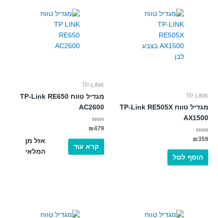
TP-LINK
TP-LINK
מגדיל טווח TP-Link RE650
מגדיל טווח TP-Link RE505X
AC2600
AX1500
דורג
₪
479
0
דורג
מתוך
₪
359
אזל מן
5
0
קרא עוד
מתוך
המלאי
5
הוסף לסל