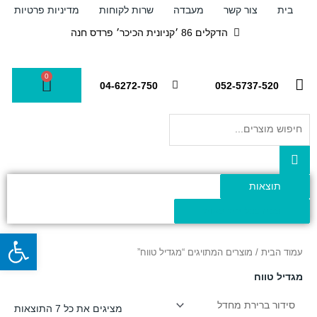
ילוג
בית
צור קשר
מעבדה
שרות לקוחות
מדיניות פרטיות
תוכן
הדקלים 86 ׳קניונית הכיכר׳ פרדס חנה
0
עגלת
04-6272-750
052-5737-520
קניות
Search
...
תוצאות
צפה בכל התוצאות
פתח
עמוד הבית
/ מוצרים המתויגים “מגדיל טווח”
מגדיל טווח
מציגים את כל ⁦7⁩ התוצאות