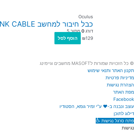
Oculus
כבל חיבור למחשב Oculus Quest 2 LINK CABLE באורך 5 מטרים
דורג
0
מתוך 5
129
₪
הוסף לסל
© כל הזכויות שמורות לMASOFT מחשבים וגיימינג
תקנון האתר ותנאי שימוש
מדיניות פרטיות
הצהרת נגישות
מפת האתר
Facebook
עוצב ונבנה ב-♥︎ ע"י זמיר גומא, הסטודיו
דילוג לתוכן
פתח סרגל נגישות
נגישות