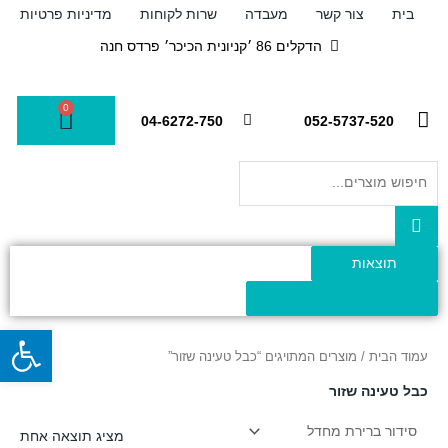
ילוג
בית
צור קשר
מעבדה
שרות לקוחות
מדיניות פרטיות
תוכן
הדקלים 86 ׳קניונית הכיכר׳ פרדס חנה
0
עגלת
04-6272-750
052-5737-520
קניות
Search
...
תוצאות
צפה בכל התוצאות
פתח
עמוד הבית
/ מוצרים המתויגים “כבל טעינה שזור”
כבל טעינה שזור
מציג תוצאה אחת