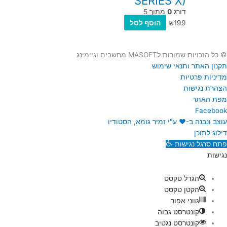
SERIES X)
דורג
0
מתוך 5
199
₪
הוסף לסל
© כל הזכויות שמורות לMASOFT מחשבים וגיימינג
תקנון האתר ותנאי שימוש
מדיניות פרטיות
הצהרת נגישות
מפת האתר
Facebook
עוצב ונבנה ב-♥︎ ע"י זמיר גומא, הסטודיו
דילוג לתוכן
פתח סרגל נגישות
נגישות
הגדל טקסט
הקטן טקסט
גווני אפור
קונטרסט גבוה
קונטרסט נגטיב