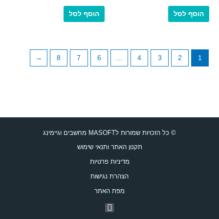
מתוך
מתוך
5
5
הוסף לסל
הוסף לסל
←
8
7
6
…
4
3
2
1
© כל הזכויות שמורות לMASOFT מחשבים וגיימינג
תקנון האתר ותנאי שימוש
מדיניות פרטיות
הצהרת נגישות
מפת האתר
F
a