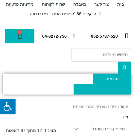
ילוג
בית
צור קשר
מעבדה
שרות לקוחות
מדיניות פרטיות
תוכן
הדקלים 86 ׳קניונית הכיכר׳ פרדס חנה
0
עגלת
04-6272-750
052-5737-520
קניות
Search
...
תוצאות
צפה בכל התוצאות
פתח
עמוד הבית
/ מוצרים המתויגים “דיו”
דיו
מציג 1–12 מתוך 87 תוצאות