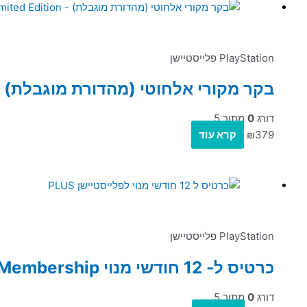
PlayStation פלייסטיישן
בקר מקורי אלחוטי (מהדורת מוגבלת) – lSense For PS5 Fortnite Limited Edition
דורג
0
מתוך 5
379
₪
קרא עוד
PlayStation פלייסטיישן
כרטיס ל- 12 חודשי מנוי Playstation Plus 12 Month Membership ל PS4/PS5
דורג
0
מתוך 5