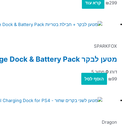
299
₪
קרא עוד
SPARKFOX
מטען לבקר Sparkfox Elite Controller Charge Dock & Battery Pack לבקרי XBOX One | S | Elite
דורג
0
מתוך 5
99
₪
הוסף לסל
Dragon