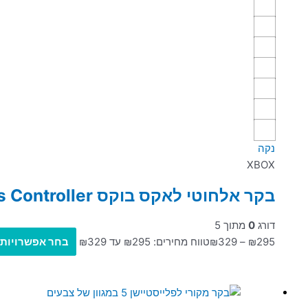
נקה
XBOX
בקר אלחוטי לאקס בוקס Wireless Controller לקונסולת XBOX Series X|S and XBOX One
דורג
0
מתוך 5
295
₪
–
329
₪
טווח מחירים: ⁦₪295⁩ עד ⁦₪329⁩
בחר אפשרויות