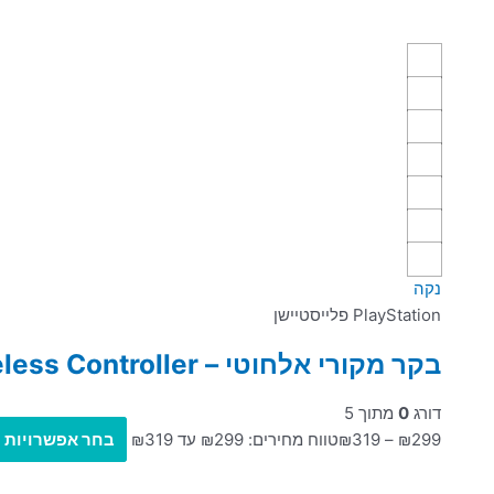
נקה
PlayStation פלייסטיישן
בקר מקורי אלחוטי – Dualsense Wireless Controller ל PS5
דורג
0
מתוך 5
299
₪
–
319
₪
טווח מחירים: ⁦₪299⁩ עד ⁦₪319⁩
בחר אפשרויות