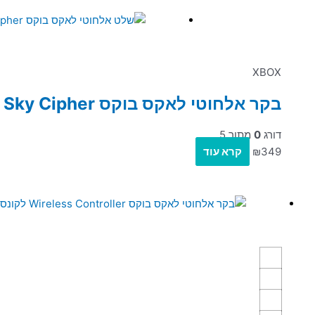
XBOX
בקר אלחוטי לאקס בוקס Wireless Controller Sky Cipher לקונסולת XBOX Series X|S and XBOX One
דורג
0
מתוך 5
349
₪
קרא עוד