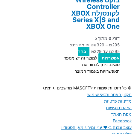
Controller
לקונסולת XBOX
Series X|S and
XBOX One
דורג
0
מתוך 5
295
₪
–
329
₪
טווח מחירים:
בחר
אפשרויות
למוצר זה יש מספר
סוגים. ניתן לבחור את
האפשרויות בעמוד המוצר
© כל הזכויות שמורות לMASOFT מחשבים וגיימינג
תקנון האתר ותנאי שימוש
מדיניות פרטיות
הצהרת נגישות
מפת האתר
Facebook
עוצב ונבנה ב-♥︎ ע"י זמיר גומא, הסטודיו