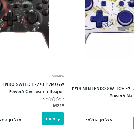
PowerA
שלט אלחוטי ל- NINTENDO SWITCH מבית
PowerA Overwatch Reaper
PowerA Nan
₪
249
דורג
0
מתוך
5
קרא עוד
אזל מן המלאי
אזל מן המל