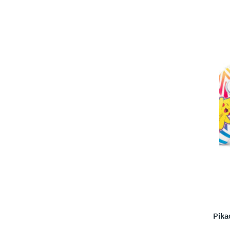
טנדו סוויץ' – Pikachu