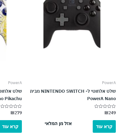
PowerA
PowerA
שלט אלחוטי ל- NINTENDO SWITCH מבית
o Pikachu
PowerA Nano
₪
279
₪
249
דורג
דורג
0
0
מתוך
מתוך
אזל מן המלאי
5
5
קרא עוד
קרא עוד