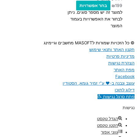
199
₪
בחר אפשרויות
למוצר זה יש מספר סוגים. ניתן
לבחור את האפשרויות בעמוד
המוצר
© כל הזכויות שמורות לMASOFT מחשבים וגיימינג
תקנון האתר ותנאי שימוש
מדיניות פרטיות
הצהרת נגישות
מפת האתר
Facebook
עוצב ונבנה ב-♥︎ ע"י זמיר גומא, הסטודיו
דילוג לתוכן
פתח סרגל נגישות
נגישות
הגדל טקסט
הקטן טקסט
גווני אפור