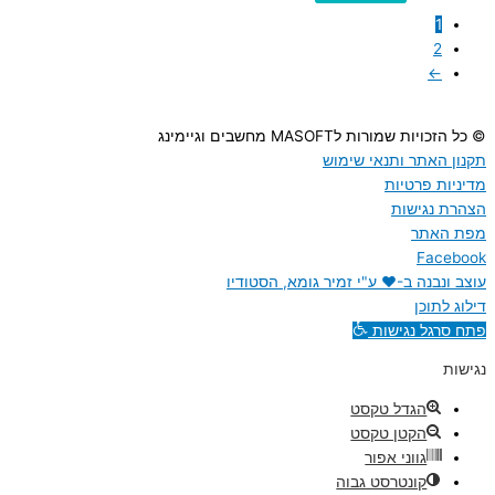
1
2
←
© כל הזכויות שמורות לMASOFT מחשבים וגיימינג
תקנון האתר ותנאי שימוש
מדיניות פרטיות
הצהרת נגישות
מפת האתר
Facebook
עוצב ונבנה ב-♥︎ ע"י זמיר גומא, הסטודיו
דילוג לתוכן
פתח סרגל נגישות
נגישות
הגדל טקסט
הקטן טקסט
גווני אפור
קונטרסט גבוה