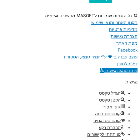
© כל הזכויות שמורות לMASOFT מחשבים וגיימינג
תקנון האתר ותנאי שימוש
מדיניות פרטיות
הצהרת נגישות
מפת האתר
Facebook
עוצב ונבנה ב-♥︎ ע"י זמיר גומא, הסטודיו
דילוג לתוכן
פתח סרגל נגישות
נגישות
הגדל טקסט
הקטן טקסט
גווני אפור
קונטרסט גבוה
קונטרסט נגטיב
הבהרת רקע
קו תחתי לקישורים