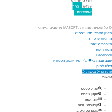
דורג
0
מתוך 5
139
₪
בחר
אפשרויות
© כל הזכויות שמורות לMASOFT מחשבים וגיימינג
תקנון האתר ותנאי שימוש
מדיניות פרטיות
הצהרת נגישות
מפת האתר
Facebook
עוצב ונבנה ב-♥︎ ע"י זמיר גומא, הסטודיו
דילוג לתוכן
פתח סרגל נגישות
נגישות
הגדל טקסט
הקטן טקסט
גווני אפור
קונטרסט גבוה
קונטרסט נגטיב