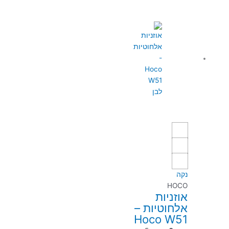
למוצר
זה
יש
מספר
סוגים.
ניתן
לבחור
את
האפשרויות
בעמוד
המוצר
נקה
HOCO
אוזניות
אלחוטיות –
Hoco W51