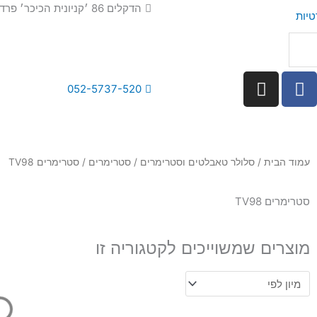
הדקלים 86 ׳קניונית הכיכר׳ פרדס חנה
טיות
I
F
052-5737-520
n
a
s
c
t
e
a
b
עמוד הבית
/
סלולר טאבלטים וסטרימרים
/
סטרימרים
/ סטרימרים TV98
g
o
r
o
a
k
סטרימרים TV98
m
מוצרים שמשוייכים לקטגוריה זו