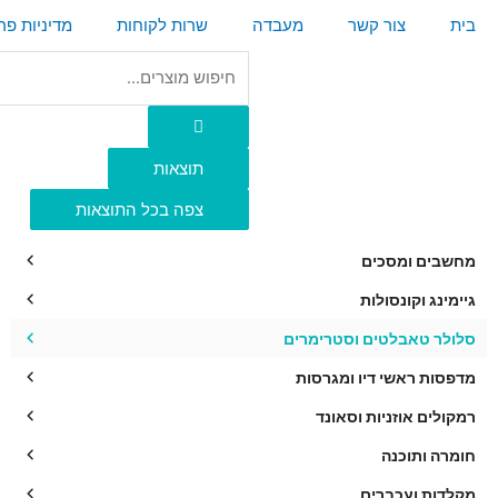
ילוג
בית
צור קשר
מעבדה
שרות לקוחות
מדיניות פר
תוכן
Search
...
תוצאות
צפה בכל התוצאות
מחשבים ומסכים
גיימינג וקונסולות
סלולר טאבלטים וסטרימרים
מדפסות ראשי דיו ומגרסות
רמקולים אוזניות וסאונד
חומרה ותוכנה
מקלדות ועכברים