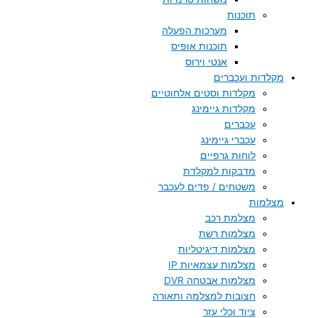
תוכנות
מערכות הפעלה
תוכנות אופיס
אנטי וירוס
מקלדות ועכברים
מקלדות וסטים אלחוטיים
מקלדות גיימינג
עכברים
עכברי גיימינג
לוחות גרפיים
מדבקות למקלדת
משטחים / פדים לעכבר
מצלמות
מצלמת רכב
מצלמות רשת
מצלמות דיגיטליות
מצלמות עצמאיות IP
מצלמות אבטחה DVR
חצובות למצלמה ותאורה
ציוד וכלי עזר