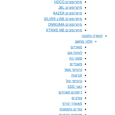
מיקרופונים HOCO
מיקרופונים JBL
מיקרופונים RAZER
מיקרופונים SILVER LINE
מיקרופונים ONIKUMA
מיקרופונים XTRIKE ME
חומרה ותוכנה
חלקי מחשב
מארזים
לוחות אם
ספקי כח
מעבדים
כרטיסי מסך
זכרונות
כרטיסי קול
כונני SSD
דיסקים קשיחים
צורבים
מאווררי קירור
עזרים ותוספות
משחות טרמיות