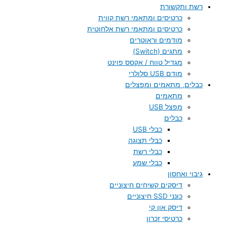
רשת ותקשורת
כרטיסים ומתאמי רשת קווית
כרטיסים ומתאמי רשת אלחוטית
מודמים וראוטרים
מתגים (Switch)
מגדיל טווח / אקסס פוינט
מודם USB סלולרי
כבלים, מתאמים ומפצלים
מתאמים
מפצל USB
כבלים
כבלי USB
כבלי תצוגה
כבלי רשת
כבלי שמע
גיבוי ואחסון
דיסקים קשיחים חיצוניים
כונני SSD חיצוניים
דיסק און קי
כרטיסי זכרון