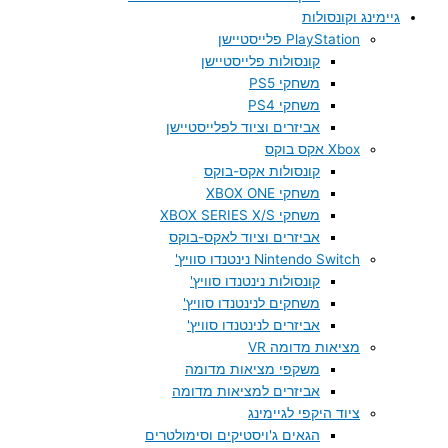
גיימינג וקונסולות
PlayStation פלייסטיישן
קונסולות פלייסטיישן
משחקי PS5
משחקי PS4
אביזרים וציוד לפלייסטיישן
Xbox אקס בוקס
קונסולות אקס-בוקס
משחקי XBOX ONE
משחקי XBOX SERIES X/S
אביזרים וציוד לאקס-בוקס
Nintendo Switch נינטנדו סוויץ'
קונסולות נינטנדו סוויץ'
משחקים לנינטנדו סוויץ'
אביזרים לנינטנדו סוויץ'
מציאות מדומה VR
משקפי מציאות מדומה
אביזרים למציאות מדומה
ציוד היקפי לגיימינג
הגאים ג'ויסטיקים וסימולטרים