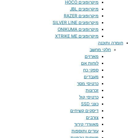
מיקרופונים HOCO
מיקרופונים JBL
מיקרופונים RAZER
מיקרופונים SILVER LINE
מיקרופונים ONIKUMA
מיקרופונים XTRIKE ME
חומרה ותוכנה
חלקי מחשב
מארזים
לוחות אם
ספקי כח
מעבדים
כרטיסי מסך
זכרונות
כרטיסי קול
כונני SSD
דיסקים קשיחים
צורבים
מאווררי קירור
עזרים ותוספות
משחות טרמיות