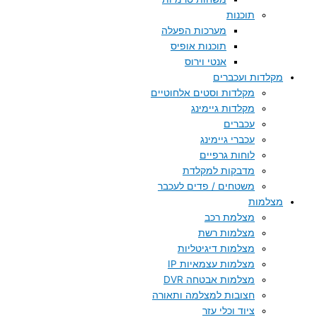
תוכנות
מערכות הפעלה
תוכנות אופיס
אנטי וירוס
מקלדות ועכברים
מקלדות וסטים אלחוטיים
מקלדות גיימינג
עכברים
עכברי גיימינג
לוחות גרפיים
מדבקות למקלדת
משטחים / פדים לעכבר
מצלמות
מצלמת רכב
מצלמות רשת
מצלמות דיגיטליות
מצלמות עצמאיות IP
מצלמות אבטחה DVR
חצובות למצלמה ותאורה
ציוד וכלי עזר