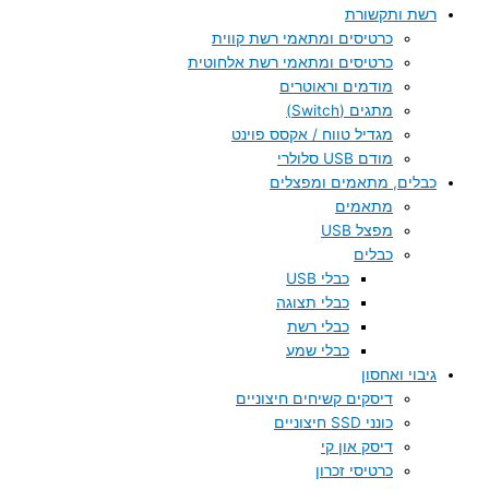
רשת ותקשורת
כרטיסים ומתאמי רשת קווית
כרטיסים ומתאמי רשת אלחוטית
מודמים וראוטרים
מתגים (Switch)
מגדיל טווח / אקסס פוינט
מודם USB סלולרי
כבלים, מתאמים ומפצלים
מתאמים
מפצל USB
כבלים
כבלי USB
כבלי תצוגה
כבלי רשת
כבלי שמע
גיבוי ואחסון
דיסקים קשיחים חיצוניים
כונני SSD חיצוניים
דיסק און קי
כרטיסי זכרון