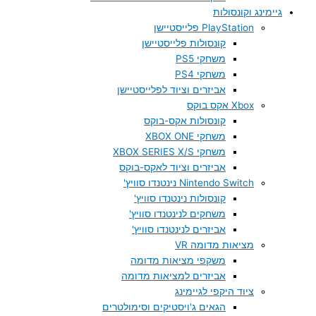
גיימינג וקונסולות
PlayStation פלייסטיישן
קונסולות פלייסטיישן
משחקי PS5
משחקי PS4
אביזרים וציוד לפלייסטיישן
Xbox אקס בוקס
קונסולות אקס-בוקס
משחקי XBOX ONE
משחקי XBOX SERIES X/S
אביזרים וציוד לאקס-בוקס
Nintendo Switch נינטנדו סוויץ'
קונסולות נינטנדו סוויץ'
משחקים לנינטנדו סוויץ'
אביזרים לנינטנדו סוויץ'
מציאות מדומה VR
משקפי מציאות מדומה
אביזרים למציאות מדומה
ציוד היקפי לגיימינג
הגאים ג'ויסטיקים וסימולטרים