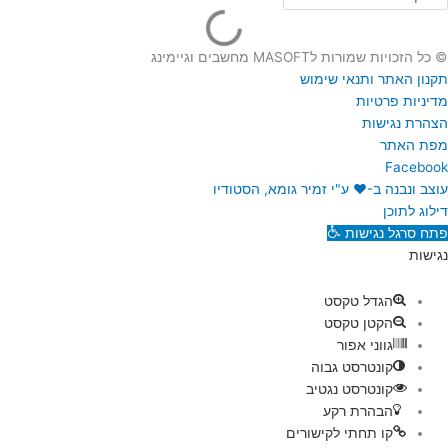
© כל הזכויות שמורות לMASOFT מחשבים וגיימינג
תקנון האתר ותנאי שימוש
מדיניות פרטיות
הצהרת נגישות
מפת האתר
Facebook
עוצב ונבנה ב-♥︎ ע"י זמיר גומא, הסטודיו
דילוג לתוכן
פתח סרגל נגישות
נגישות
הגדל טקסט
הקטן טקסט
גווני אפור
קונטרסט גבוה
קונטרסט נגטיב
הבהרת רקע
קו תחתי לקישורים