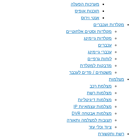
מערכות הפעלה
תוכנות אופיס
אנטי וירוס
מקלדות ועכברים
מקלדות וסטים אלחוטיים
מקלדות גיימינג
עכברים
עכברי גיימינג
לוחות גרפיים
מדבקות למקלדת
משטחים / פדים לעכבר
מצלמות
מצלמת רכב
מצלמות רשת
מצלמות דיגיטליות
מצלמות עצמאיות IP
מצלמות אבטחה DVR
חצובות למצלמה ותאורה
ציוד וכלי עזר
רשת ותקשורת