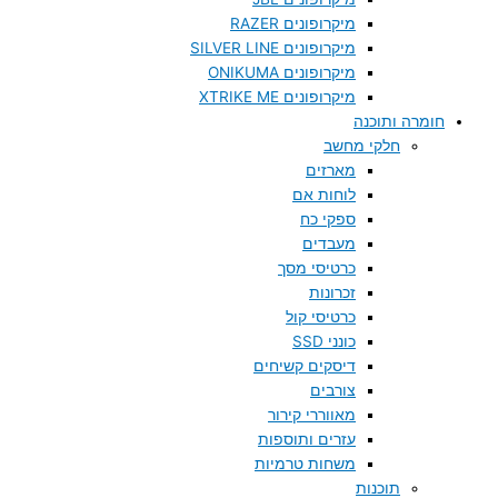
מיקרופונים RAZER
מיקרופונים SILVER LINE
מיקרופונים ONIKUMA
מיקרופונים XTRIKE ME
חומרה ותוכנה
חלקי מחשב
מארזים
לוחות אם
ספקי כח
מעבדים
כרטיסי מסך
זכרונות
כרטיסי קול
כונני SSD
דיסקים קשיחים
צורבים
מאווררי קירור
עזרים ותוספות
משחות טרמיות
תוכנות