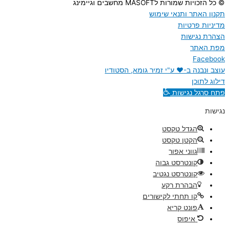
© כל הזכויות שמורות לMASOFT מחשבים וגיימינג
תקנון האתר ותנאי שימוש
מדיניות פרטיות
הצהרת נגישות
מפת האתר
Facebook
עוצב ונבנה ב-♥︎ ע"י זמיר גומא, הסטודיו
דילוג לתוכן
פתח סרגל נגישות
נגישות
הגדל טקסט
הקטן טקסט
גווני אפור
קונטרסט גבוה
קונטרסט נגטיב
הבהרת רקע
קו תחתי לקישורים
פונט קריא
איפוס