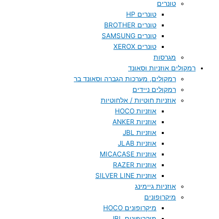
טונרים
טונרים HP
טונרים BROTHER
טונרים SAMSUNG
טונרים XEROX
מגרסות
רמקולים אוזניות וסאונד
רמקולים, מערכות הגברה וסאונד בר
רמקולים ניידים
אוזניות חוטיות / אלחוטיות
אוזניות HOCO
אוזניות ANKER
אוזניות JBL
אוזניות JLAB
אוזניות MICACASE
אוזניות RAZER
אוזניות SILVER LINE
אוזניות גיימינג
מיקרופונים
מיקרופונים HOCO
מיקרופונים JBL