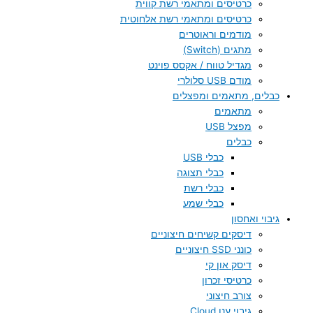
כרטיסים ומתאמי רשת קווית
כרטיסים ומתאמי רשת אלחוטית
מודמים וראוטרים
מתגים (Switch)
מגדיל טווח / אקסס פוינט
מודם USB סלולרי
כבלים, מתאמים ומפצלים
מתאמים
מפצל USB
כבלים
כבלי USB
כבלי תצוגה
כבלי רשת
כבלי שמע
גיבוי ואחסון
דיסקים קשיחים חיצוניים
כונני SSD חיצוניים
דיסק און קי
כרטיסי זכרון
צורב חיצוני
גיבוי ענן Cloud