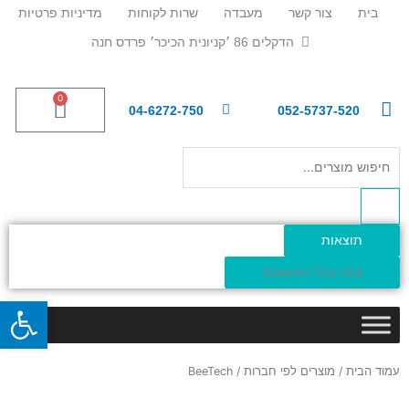
ילוג
בית
צור קשר
מעבדה
שרות לקוחות
מדיניות פרטיות
תוכן
הדקלים 86 ׳קניונית הכיכר׳ פרדס חנה
0
עגלת
04-6272-750
052-5737-520
קניות
Search
...
תוצאות
צפה בכל התוצאות
פתח
עמוד הבית
/
מוצרים לפי חברות
/ BeeTech