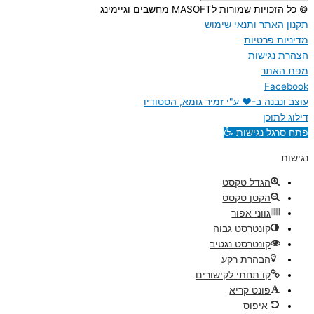
© כל הזכויות שמורות לMASOFT מחשבים וגיימינג
תקנון האתר ותנאי שימוש
מדיניות פרטיות
הצהרת נגישות
מפת האתר
Facebook
עוצב ונבנה ב-♥︎ ע"י זמיר גומא, הסטודיו
דילוג לתוכן
פתח סרגל נגישות
נגישות
הגדל טקסט
הקטן טקסט
גווני אפור
קונטרסט גבוה
קונטרסט נגטיב
הבהרת רקע
קו תחתי לקישורים
פונט קריא
איפוס