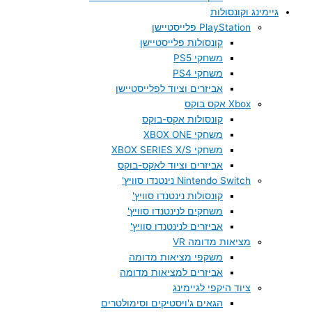
גיימינג וקונסולות
PlayStation פלייסטיישן
קונסולות פלייסטיישן
משחקי PS5
משחקי PS4
אביזרים וציוד לפלייסטיישן
Xbox אקס בוקס
קונסולות אקס-בוקס
משחקי XBOX ONE
משחקי XBOX SERIES X/S
אביזרים וציוד לאקס-בוקס
Nintendo Switch נינטנדו סוויץ'
קונסולות נינטנדו סוויץ'
משחקים לנינטנדו סוויץ'
אביזרים לנינטנדו סוויץ'
מציאות מדומה VR
משקפי מציאות מדומה
אביזרים למציאות מדומה
ציוד היקפי לגיימינג
הגאים ג'ויסטיקים וסימולטרים