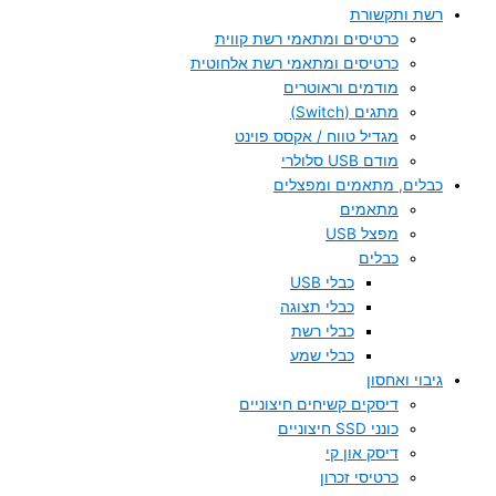
רשת ותקשורת
כרטיסים ומתאמי רשת קווית
כרטיסים ומתאמי רשת אלחוטית
מודמים וראוטרים
מתגים (Switch)
מגדיל טווח / אקסס פוינט
מודם USB סלולרי
כבלים, מתאמים ומפצלים
מתאמים
מפצל USB
כבלים
כבלי USB
כבלי תצוגה
כבלי רשת
כבלי שמע
גיבוי ואחסון
דיסקים קשיחים חיצוניים
כונני SSD חיצוניים
דיסק און קי
כרטיסי זכרון