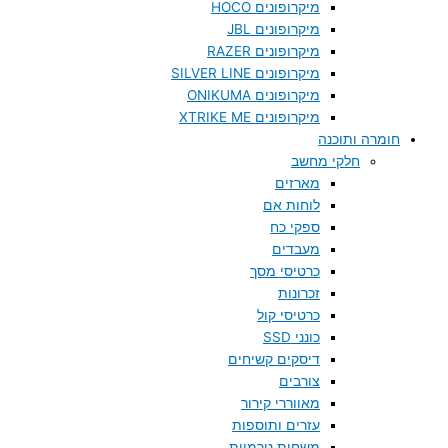
מיקרופונים HOCO
מיקרופונים JBL
מיקרופונים RAZER
מיקרופונים SILVER LINE
מיקרופונים ONIKUMA
מיקרופונים XTRIKE ME
חומרה ותוכנה
חלקי מחשב
מארזים
לוחות אם
ספקי כח
מעבדים
כרטיסי מסך
זכרונות
כרטיסי קול
כונני SSD
דיסקים קשיחים
צורבים
מאווררי קירור
עזרים ותוספות
משחות טרמיות