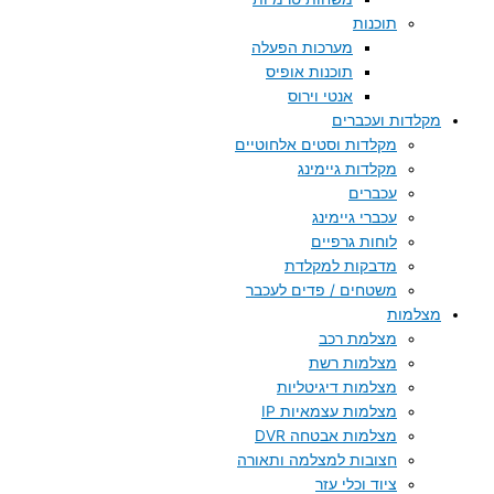
תוכנות
מערכות הפעלה
תוכנות אופיס
אנטי וירוס
מקלדות ועכברים
מקלדות וסטים אלחוטיים
מקלדות גיימינג
עכברים
עכברי גיימינג
לוחות גרפיים
מדבקות למקלדת
משטחים / פדים לעכבר
מצלמות
מצלמת רכב
מצלמות רשת
מצלמות דיגיטליות
מצלמות עצמאיות IP
מצלמות אבטחה DVR
חצובות למצלמה ותאורה
ציוד וכלי עזר