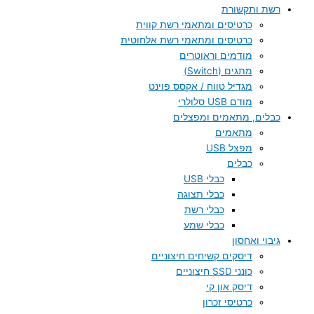
רשת ותקשורת
כרטיסים ומתאמי רשת קווית
כרטיסים ומתאמי רשת אלחוטית
מודמים וראוטרים
מתגים (Switch)
מגדיל טווח / אקסס פוינט
מודם USB סלולרי
כבלים, מתאמים ומפצלים
מתאמים
מפצל USB
כבלים
כבלי USB
כבלי תצוגה
כבלי רשת
כבלי שמע
גיבוי ואחסון
דיסקים קשיחים חיצוניים
כונני SSD חיצוניים
דיסק און קי
כרטיסי זכרון