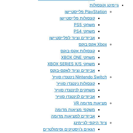
גיימינג וקונסולות
PlayStation פלייסטיישן
קונסולות פלייסטיישן
משחקי PS5
משחקי PS4
אביזרים וציוד לפלייסטיישן
Xbox אקס בוקס
קונסולות אקס-בוקס
משחקי XBOX ONE
משחקי XBOX SERIES X/S
אביזרים וציוד לאקס-בוקס
Nintendo Switch נינטנדו סוויץ'
קונסולות נינטנדו סוויץ'
משחקים לנינטנדו סוויץ'
אביזרים לנינטנדו סוויץ'
מציאות מדומה VR
משקפי מציאות מדומה
אביזרים למציאות מדומה
ציוד היקפי לגיימינג
הגאים ג'ויסטיקים וסימולטרים