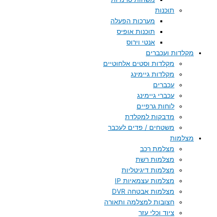
תוכנות
מערכות הפעלה
תוכנות אופיס
אנטי וירוס
מקלדות ועכברים
מקלדות וסטים אלחוטיים
מקלדות גיימינג
עכברים
עכברי גיימינג
לוחות גרפיים
מדבקות למקלדת
משטחים / פדים לעכבר
מצלמות
מצלמת רכב
מצלמות רשת
מצלמות דיגיטליות
מצלמות עצמאיות IP
מצלמות אבטחה DVR
חצובות למצלמה ותאורה
ציוד וכלי עזר