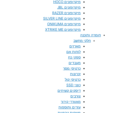
מיקרופונים HOCO
מיקרופונים JBL
מיקרופונים RAZER
מיקרופונים SILVER LINE
מיקרופונים ONIKUMA
מיקרופונים XTRIKE ME
חומרה ותוכנה
חלקי מחשב
מארזים
לוחות אם
ספקי כח
מעבדים
כרטיסי מסך
זכרונות
כרטיסי קול
כונני SSD
דיסקים קשיחים
צורבים
מאווררי קירור
עזרים ותוספות
משחות טרמיות