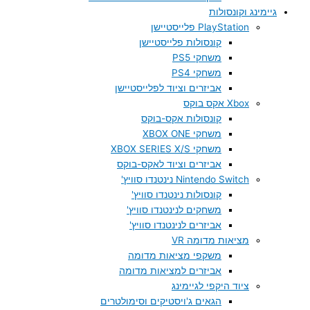
גיימינג וקונסולות
PlayStation פלייסטיישן
קונסולות פלייסטיישן
משחקי PS5
משחקי PS4
אביזרים וציוד לפלייסטיישן
Xbox אקס בוקס
קונסולות אקס-בוקס
משחקי XBOX ONE
משחקי XBOX SERIES X/S
אביזרים וציוד לאקס-בוקס
Nintendo Switch נינטנדו סוויץ'
קונסולות נינטנדו סוויץ'
משחקים לנינטנדו סוויץ'
אביזרים לנינטנדו סוויץ'
מציאות מדומה VR
משקפי מציאות מדומה
אביזרים למציאות מדומה
ציוד היקפי לגיימינג
הגאים ג'ויסטיקים וסימולטרים