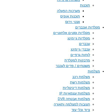
תוכנות
מערכות הפעלה
תוכנות אופיס
אנטי וירוס
מקלדות ועכברים
מקלדות וסטים אלחוטיים
מקלדות גיימינג
עכברים
עכברי גיימינג
לוחות גרפיים
מדבקות למקלדת
משטחים / פדים לעכבר
מצלמות
מצלמת רכב
מצלמות רשת
מצלמות דיגיטליות
מצלמות עצמאיות IP
מצלמות אבטחה DVR
חצובות למצלמה ותאורה
ציוד וכלי עזר