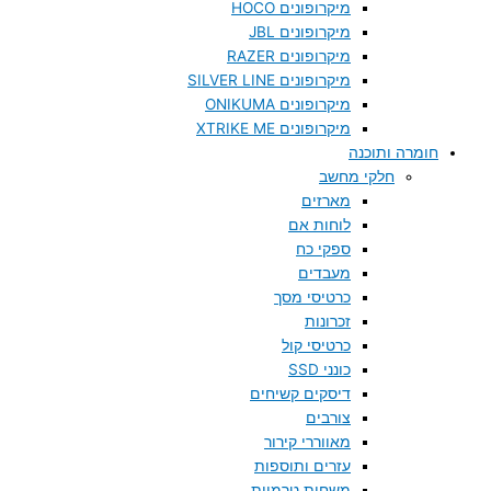
מיקרופונים HOCO
מיקרופונים JBL
מיקרופונים RAZER
מיקרופונים SILVER LINE
מיקרופונים ONIKUMA
מיקרופונים XTRIKE ME
חומרה ותוכנה
חלקי מחשב
מארזים
לוחות אם
ספקי כח
מעבדים
כרטיסי מסך
זכרונות
כרטיסי קול
כונני SSD
דיסקים קשיחים
צורבים
מאווררי קירור
עזרים ותוספות
משחות טרמיות