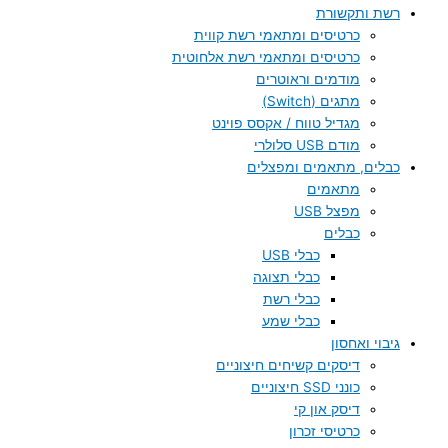
רשת ותקשורת
כרטיסים ומתאמי רשת קווית
כרטיסים ומתאמי רשת אלחוטית
מודמים וראוטרים
מתגים (Switch)
מגדיל טווח / אקסס פוינט
מודם USB סלולרי
כבלים, מתאמים ומפצלים
מתאמים
מפצל USB
כבלים
כבלי USB
כבלי תצוגה
כבלי רשת
כבלי שמע
גיבוי ואחסון
דיסקים קשיחים חיצוניים
כונני SSD חיצוניים
דיסק און קי
כרטיסי זכרון