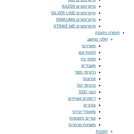
מיקרופונים RAZER
מיקרופונים SILVER LINE
מיקרופונים ONIKUMA
מיקרופונים XTRIKE ME
חומרה ותוכנה
חלקי מחשב
מארזים
לוחות אם
ספקי כח
מעבדים
כרטיסי מסך
זכרונות
כרטיסי קול
כונני SSD
דיסקים קשיחים
צורבים
מאווררי קירור
עזרים ותוספות
משחות טרמיות
תוכנות