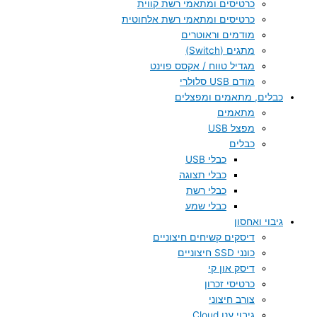
כרטיסים ומתאמי רשת קווית
כרטיסים ומתאמי רשת אלחוטית
מודמים וראוטרים
מתגים (Switch)
מגדיל טווח / אקסס פוינט
מודם USB סלולרי
כבלים, מתאמים ומפצלים
מתאמים
מפצל USB
כבלים
כבלי USB
כבלי תצוגה
כבלי רשת
כבלי שמע
גיבוי ואחסון
דיסקים קשיחים חיצוניים
כונני SSD חיצוניים
דיסק און קי
כרטיסי זכרון
צורב חיצוני
גיבוי ענן Cloud