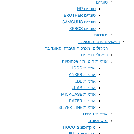
טונרים
טונרים HP
טונרים BROTHER
טונרים SAMSUNG
טונרים XEROX
מגרסות
רמקולים אוזניות וסאונד
רמקולים, מערכות הגברה וסאונד בר
רמקולים ניידים
אוזניות חוטיות / אלחוטיות
אוזניות HOCO
אוזניות ANKER
אוזניות JBL
אוזניות JLAB
אוזניות MICACASE
אוזניות RAZER
אוזניות SILVER LINE
אוזניות גיימינג
מיקרופונים
מיקרופונים HOCO
מיקרופונים JBL