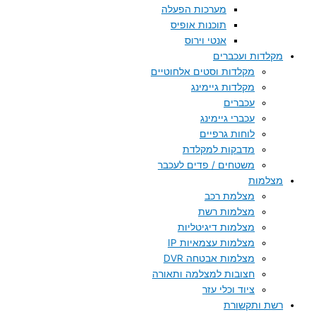
מערכות הפעלה
תוכנות אופיס
אנטי וירוס
מקלדות ועכברים
מקלדות וסטים אלחוטיים
מקלדות גיימינג
עכברים
עכברי גיימינג
לוחות גרפיים
מדבקות למקלדת
משטחים / פדים לעכבר
מצלמות
מצלמת רכב
מצלמות רשת
מצלמות דיגיטליות
מצלמות עצמאיות IP
מצלמות אבטחה DVR
חצובות למצלמה ותאורה
ציוד וכלי עזר
רשת ותקשורת