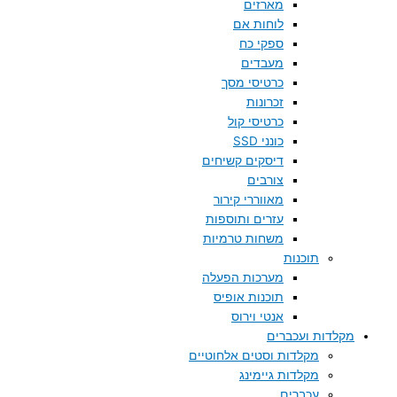
מארזים
לוחות אם
ספקי כח
מעבדים
כרטיסי מסך
זכרונות
כרטיסי קול
כונני SSD
דיסקים קשיחים
צורבים
מאווררי קירור
עזרים ותוספות
משחות טרמיות
תוכנות
מערכות הפעלה
תוכנות אופיס
אנטי וירוס
מקלדות ועכברים
מקלדות וסטים אלחוטיים
מקלדות גיימינג
עכברים