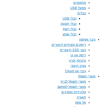
מתאמים
מפצל USB
כבלים
כבלי USB
כבלי תצוגה
כבלי רשת
כבלי שמע
גיבוי ואחסון
דיסקים קשיחים חיצוניים
כונני SSD חיצוניים
דיסק און קי
כרטיסי זכרון
צורב חיצוני
גיבוי ענן Cloud
מוצרי חשמל
מוצרי חשמל לבית
מוצרי חשמל למחשב
טלוויזיות ומקרנים
תאורה
אל פסק